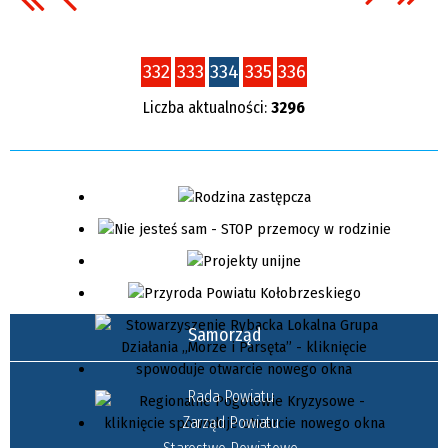
332
333
334
335
336
Liczba aktualności:
3296
Samorząd
Rada Powiatu
Zarząd Powiatu