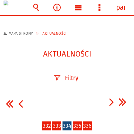
panel
Wyszukiwarka
Narzędzia
Menu
Menu
główne
szczegółowe
MAPA STRONY
AKTUALNOŚCI
AKTUALNOŚCI
Filtry
Szukana fraza
Data publikacji
332
333
334
335
336
—