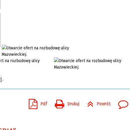
j.
Pdf
Drukuj
Powrót