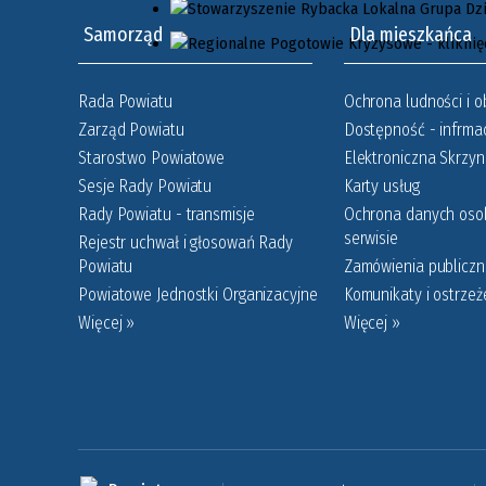
Samorząd
Dla mieszkańca
Rada Powiatu
Ochrona ludności i o
Zarząd Powiatu
Dostępność - infrmac
Starostwo Powiatowe
Elektroniczna Skrzy
Sesje Rady Powiatu
Karty usług
Rady Powiatu - transmisje
Ochrona danych os
serwisie
Rejestr uchwał i głosowań Rady
Powiatu
Zamówienia publiczne
Powiatowe Jednostki Organizacyjne
Komunikaty i ostrzeż
Więcej »
Więcej »