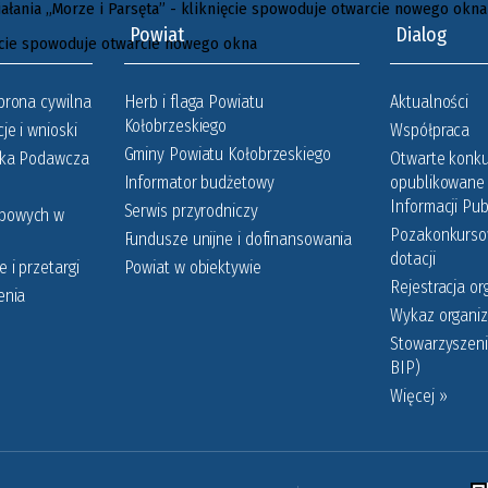
Powiat
Dialog
brona cywilna
Herb i flaga Powiatu
Aktualności
Kołobrzeskiego
je i wnioski
Współpraca
Gminy Powiatu Kołobrzeskiego
nka Podawcza
Otwarte konku
Informator budżetowy
opublikowane 
Informacji Pub
Serwis przyrodniczy
obowych w
Pozakonkursow
Fundusze unijne i dofinansowania
dotacji
 i przetargi
Powiat w obiektywie
Rejestracja or
enia
Wykaz organiz
Stowarzyszeni
BIP)
Więcej »