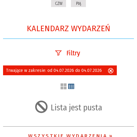
CZW
PIĄ
KALENDARZ WYDARZEŃ
Filtry
Szukana fraza
Trwające w zakresie:
od 04.07.2026 do 04.07.2026
Usuń
ten
filtr
Kategoria
Lista jest pusta
Trwające w
zakresie
WSZYSTKIE WYDARZENIA
—