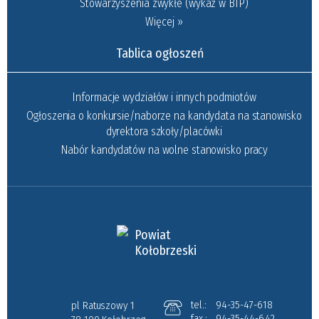
Stowarzyszenia zwykłe (wykaz w BIP)
Więcej »
Tablica ogłoszeń
Informacje wydziałów i innych podmiotów
Ogłoszenia o konkursie/naborze na kandydata na stanowisko
dyrektora szkoły/placówki
Nabór kandydatów na wolne stanowisko pracy
Powiat
Kołobrzeski
tel.:
94-35-47-618
pl Ratuszowy 1
fax.:
94-35-44-642