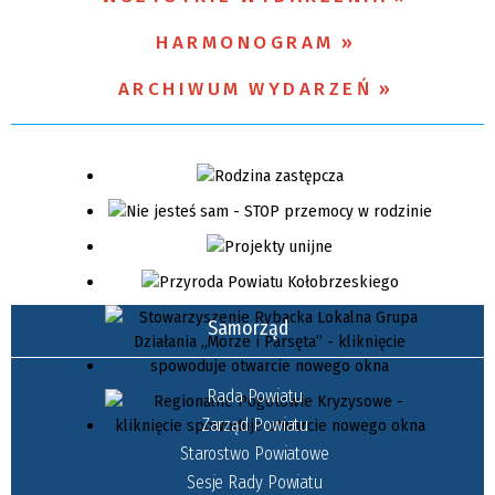
HARMONOGRAM
Miejsce
ARCHIWUM WYDARZEŃ
Organizator
Samorząd
Rada Powiatu
Zarząd Powiatu
Starostwo Powiatowe
Sesje Rady Powiatu