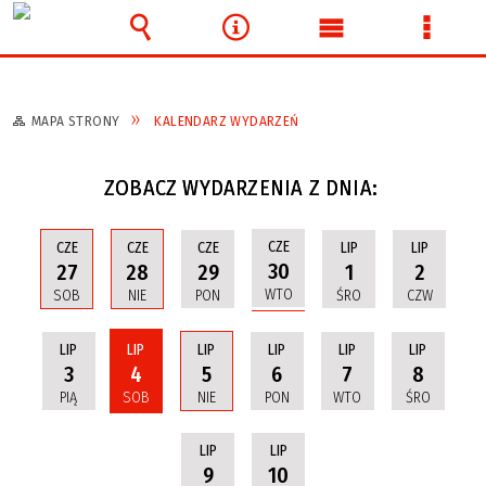
Wyszukiwarka
Narzędzia
Menu
Menu
główne
szcze
MAPA STRONY
KALENDARZ WYDARZEŃ
ZOBACZ WYDARZENIA Z DNIA:
CZE
CZE
CZE
CZE
LIP
LIP
30
27
28
29
1
2
WTO
SOB
NIE
PON
ŚRO
CZW
LIP
LIP
LIP
LIP
LIP
LIP
3
4
5
6
7
8
PIĄ
SOB
NIE
PON
WTO
ŚRO
LIP
LIP
9
10