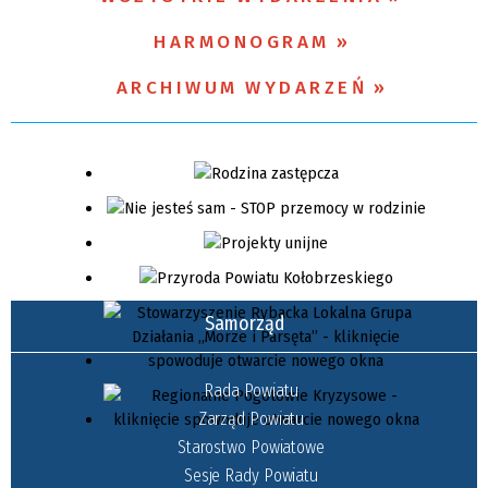
HARMONOGRAM
Miejsce
ARCHIWUM WYDARZEŃ
Organizator
Samorząd
Rada Powiatu
Zarząd Powiatu
Starostwo Powiatowe
Sesje Rady Powiatu