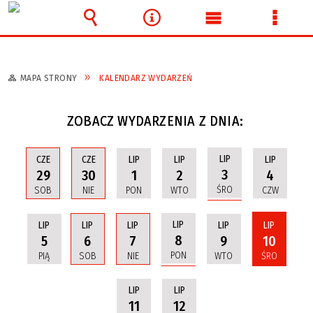
Wyszukiwarka
Narzędzia
Menu
Menu
główne
szcze
MAPA STRONY
KALENDARZ WYDARZEŃ
ZOBACZ WYDARZENIA Z DNIA:
LIP
CZE
CZE
LIP
LIP
LIP
3
29
30
1
2
4
ŚRO
SOB
NIE
PON
WTO
CZW
LIP
LIP
LIP
LIP
LIP
LIP
8
5
6
7
9
10
PON
PIĄ
SOB
NIE
WTO
ŚRO
LIP
LIP
11
12