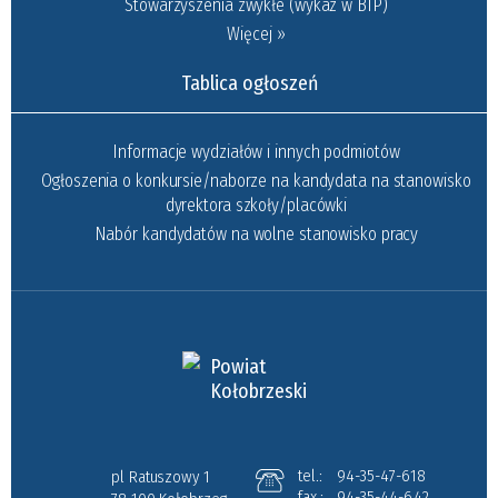
Stowarzyszenia zwykłe (wykaz w BIP)
Więcej »
Tablica ogłoszeń
Informacje wydziałów i innych podmiotów
Ogłoszenia o konkursie/naborze na kandydata na stanowisko
dyrektora szkoły/placówki
Nabór kandydatów na wolne stanowisko pracy
Powiat
Kołobrzeski
tel.:
94-35-47-618
pl Ratuszowy 1
fax.:
94-35-44-642