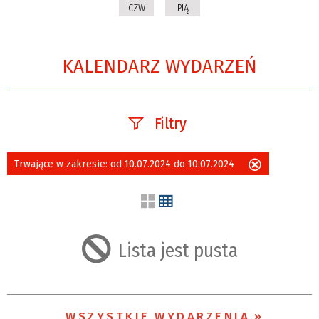
CZW
PIĄ
KALENDARZ WYDARZEŃ
Filtry
Szukana fraza
Trwające w zakresie:
od 10.07.2024 do 10.07.2024
Usuń
ten
filtr
Kategoria
Lista jest pusta
Trwające w
zakresie
WSZYSTKIE WYDARZENIA
—